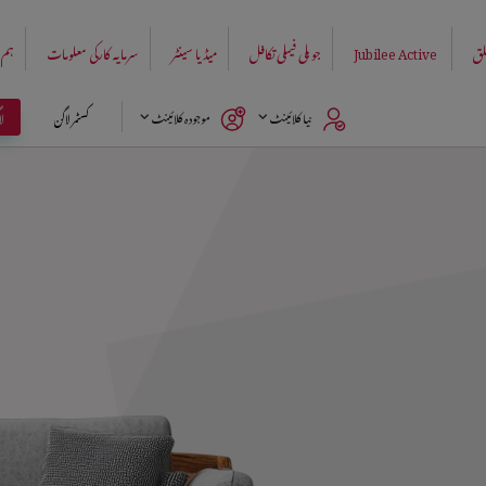
لق
Jubilee Active
جوبلی فیملی تکافل
میڈیا سینٹر
سرمایہ کارکی معلومات
ہم 
ل
نیا کلائینٹ
موجودہ کلائینٹ
کسٹمر لاگن