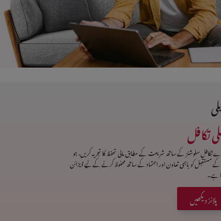
لی
لی تکافل
ے تکافل سلوشنز کے ساتھ شریعت کے مطابق مالی تحفظ کا تجربہ کریں، جو
ے مستقبل کو باہمی تعاون اور اعتماد کے ساتھ محفوظ کرنے کے لیے ڈیزائن
یا ہے۔
پلانز دیکھیں