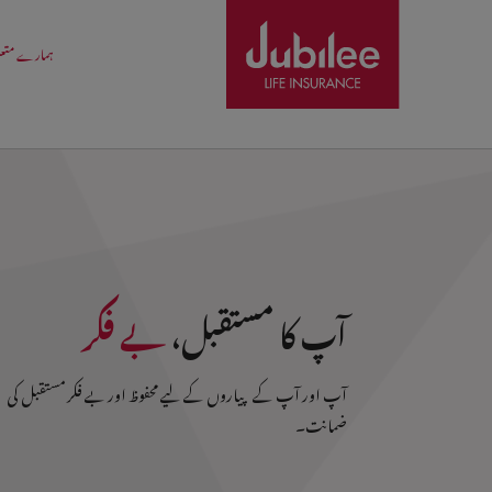
ہمارے متع
آپ کا مستقبل،
بے فکر
آپ اور آپ کے پیاروں کے لیے محفوظ اور بے فکر مستقبل کی
ضمانت۔