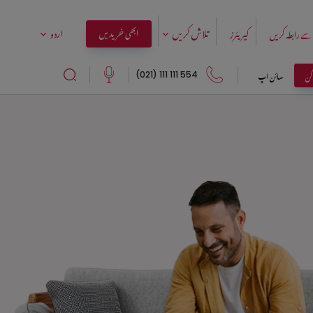
تلاش کریں
اردو
ابھی خریدیں
سے رابطہ کریں
کیریئرز
اگن
سائن اپ
554 111 111 (021)