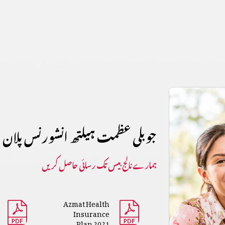
جوبلی عظمت ہیلتھ انشورنس پلان
ہمارے نالج بیس تک رسائی حاصل کریں
Azmat Health
Insurance
Plan 2021