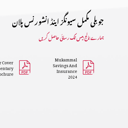
جوبلی مکمل سیونگز اینڈ انشورنس پلان
ہمارے نالج بیس تک رسائی حاصل کریں
Mukammal
r Cover
Savings And
entary
Insurance
ochure
2024