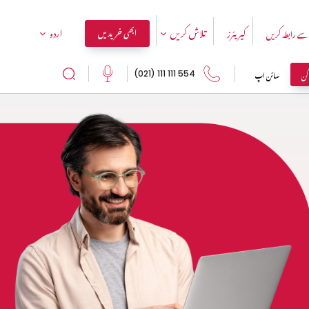
تلاش کریں
اردو
ابھی خریدیں
سے رابطہ کریں
کیریئرز
اگن
سائن اپ
554 111 111 (021)