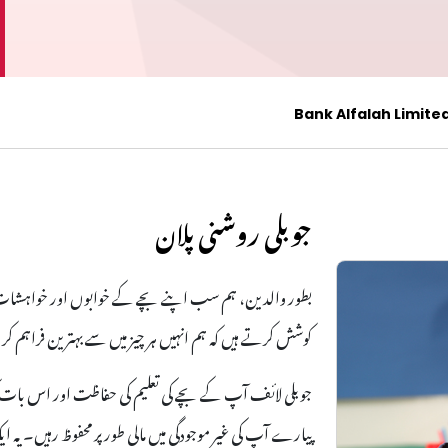
Bank Alfalah Limite
جوبلی روشنی پلان
بطور والدین، ہم سب اپنے بچے کے خوابوں اور خواہشات کو
کوشش کرتے ہیں کہ ہم انہیں ہر چیز میں سے بہترین فراہم ک
جوبلی لائف آپ کے بچے کی تعلیم کی حفاظت اور اس بات ک
پیارے آپ کی غیر موجودگی میں مالی طور پر محفوظ رہیں۔ 