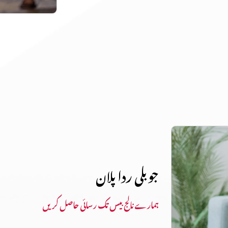
جوبلی ردا پلان
ہمارے نالج بیس تک رسائی حاصل کریں