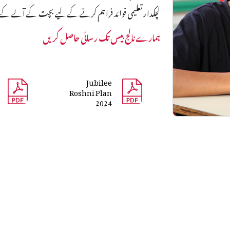
لچکدار تعلیمی فوائد فراہم کرنے کے لیے بچت کے آلے کے طو
ہمارے نالج بیس تک رسائی حاصل کریں
Jubilee
Roshni Plan
2024