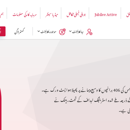
لق
Jubilee Active
جوبلی فیملی تکافل
میڈیا سینٹر
سرمایہ کارکی معلومات
ہم 
ل
نیا کلائینٹ
موجودہ کلائینٹ
کسٹمر لاگن
بینک الفلاح لمیٹڈ پاکستان میں کام کرنے والے اہم بینکوں میں سے ایک ہے جس کی 406 برانچوں کا وسیع پیمانے پر پھیلا ہوا نیٹ ورک ہے۔
ے ذریعہ طے شدہ اسٹریٹجک اہداف کے تحت، بینک نے
 کی ہے۔