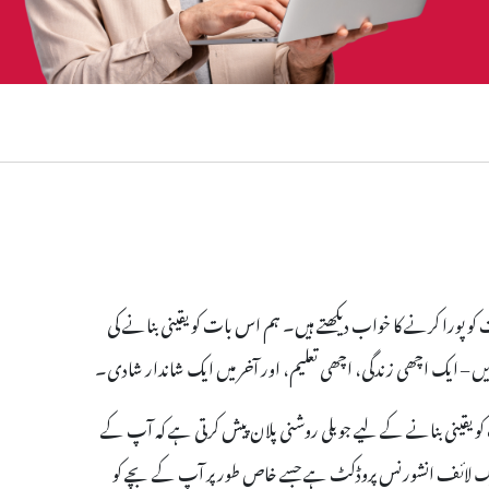
 پورا کرنے کا خواب دیکھتے ہیں۔ ہم اس بات کو یقینی بنانے کی
ریں – ایک اچھی زندگی، اچھی تعلیم، اور آخر میں ایک شاندار شادی۔
و یقینی بنانے کے لیے جوبلی روشنی پلان پیش کرتی ہے کہ آپ کے
یہ ایک لائف انشورنس پروڈکٹ ہے جسے خاص طور پر آپ کے بچے کو