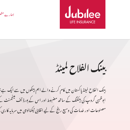
ہمارے متع
بینک الفلاح لمیٹڈ
ابوظہبی گروپ کی بینکنگ کے ساتھ مضبوط اور اس کے بورڈ آف مینجمنٹ ک
مصنوعات اور خدمات کی وسیع رینج کے لیے انقلابی ٹیکنالوجی میں سرمایہ کاری