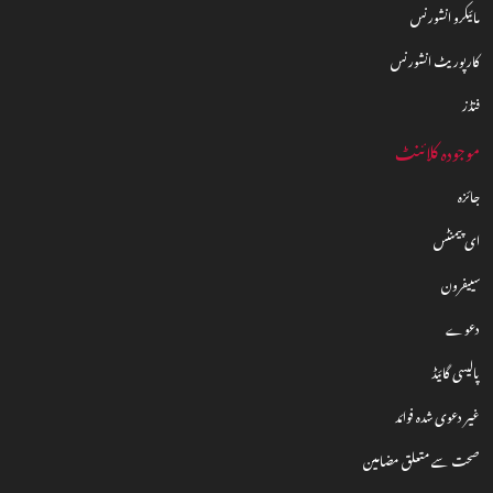
مائیکرو انشورنس
کارپوریٹ انشورنس
فنڈز
موجودہ کلائنٹ
جائزہ
ای پیمنٹس
سییفرون
دعوے
پالیسی گائیڈ
غیر دعوی شدہ فوائد
صحت سے متعلق مضامین