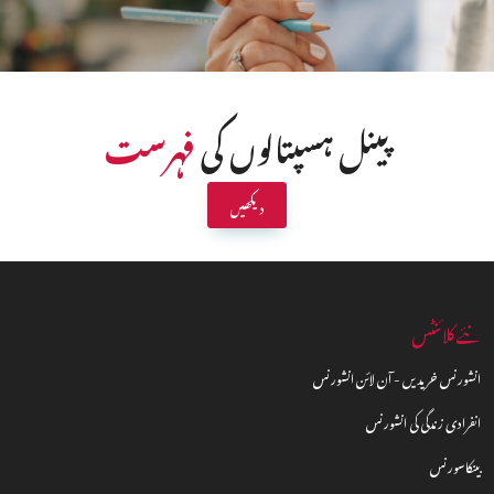
پینل ہسپتالوں کی
فہرست
دیکھیں
نئے کلائنٹس
انشورنس خریدیں - آن لائن انشورنس
انفرادی زندگی کی انشورنس
بینکاسورنس