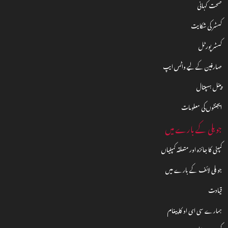
صحت کہانی
کسٹمر کی شکایت
کسٹمر پورٹل
صارفین کے لیے واٹس ایپ
پینل ہسپتال
ایجنٹوں کی معلومات
جوبلی کے بارے میں
کمپنی کا جائزہ اور متعلقہ کمپنیاں
جوبلی لائف کے بارے میں
قیادت
ہمارے سی ای او کا پیغام