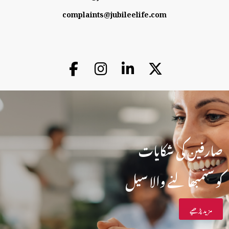
complaints@jubileelife.com
صارفین کی شکایات
کو سنمبھالنے والا سیل
مزید پڑھیے