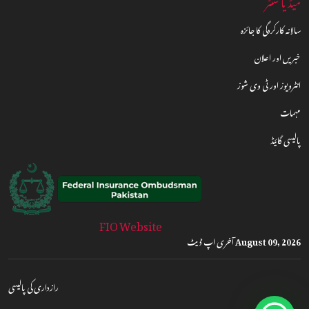
میڈیا سنٹر
سالانہ کارکردگی کا جائزہ
خبریں اور اعلان
انٹرویوز اور ٹی وی شوز
مہمات
پالیسی گائیڈ
FIO Website
August 09, 2026
آخری اپ ڈیٹ
رازداری کی پالیسی