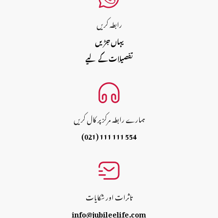
رابطہ کریں
یہاں جڑیں
تفصیلات کے لیے
ہمارے رابطہ مرکز پر کال کریں
(021) 111 111 554
تاثرات اور شکایات
info@jubileelife.com