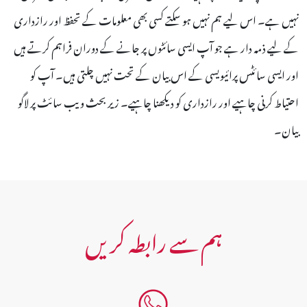
نہیں ہے۔ اس لیے ہم نہیں ہو سکتے کسی بھی معلومات کے تحفظ اور رازداری
کے لیے ذمہ دار ہے جو آپ ایسی سائٹوں پر جانے کے دوران فراہم کرتے ہیں
اور ایسی سائٹس پرائیویسی کے اس بیان کے تحت نہیں چلتی ہیں۔ آپ کو
احتیاط کرنی چاہیے اور رازداری کو دیکھنا چاہیے۔ زیر بحث ویب سائٹ پر لاگو
بیان۔
ہم سے رابطہ کریں