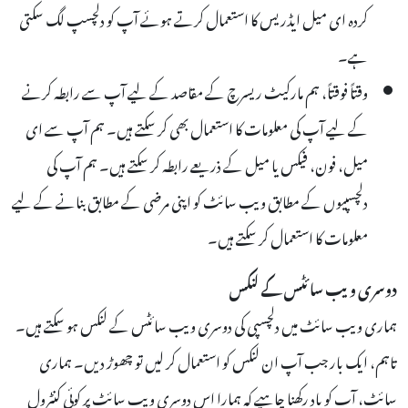
کردہ ای میل ایڈریس کا استعمال کرتے ہوئے آپ کو دلچسپ لگ سکتی
ہے۔
وقتاً فوقتاً، ہم مارکیٹ ریسرچ کے مقاصد کے لیے آپ سے رابطہ کرنے
کے لیے آپ کی معلومات کا استعمال بھی کر سکتے ہیں۔ ہم آپ سے ای
میل، فون، فیکس یا میل کے ذریعے رابطہ کر سکتے ہیں۔ ہم آپ کی
دلچسپیوں کے مطابق ویب سائٹ کو اپنی مرضی کے مطابق بنانے کے لیے
معلومات کا استعمال کر سکتے ہیں۔
دوسری ویب سائٹس کے لنکس
ہماری ویب سائٹ میں دلچسپی کی دوسری ویب سائٹس کے لنکس ہو سکتے ہیں۔
تاہم، ایک بار جب آپ ان لنکس کو استعمال کر لیں تو چھوڑ دیں۔ ہماری
سائٹ، آپ کو یاد رکھنا چاہیے کہ ہمارا اس دوسری ویب سائٹ پر کوئی کنٹرول