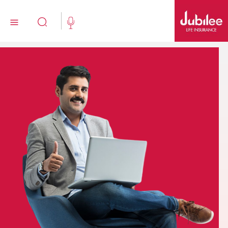
اردو
554 111 111 (021)
ابھی خریدیں
نئے کلائنٹس
موجودہ کلائنٹس
ہمارے متعلق
Jubilee Active
تکافل