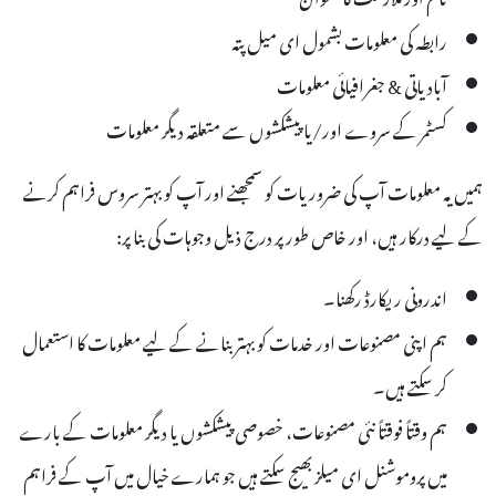
رابطہ کی معلومات بشمول ای میل پتہ
آبادیاتی & جغرافیائی معلومات
کسٹمر کے سروے اور/یا پیشکشوں سے متعلقہ دیگر معلومات
ہمیں یہ معلومات آپ کی ضروریات کو سمجھنے اور آپ کو بہتر سروس فراہم کرنے
کے لیے درکار ہیں، اور خاص طور پر درج ذیل وجوہات کی بنا پر:
اندرونی ریکارڈ رکھنا۔
ہم اپنی مصنوعات اور خدمات کو بہتر بنانے کے لیے معلومات کا استعمال
کر سکتے ہیں۔
ہم وقتاً فوقتاً نئی مصنوعات، خصوصی پیشکشوں یا دیگر معلومات کے بارے
میں پروموشنل ای میلز بھیج سکتے ہیں جو ہمارے خیال میں آپ کے فراہم