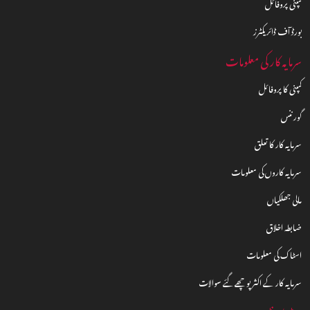
کمپنی پروفائل
بورڈ آف ڈائریکٹرز
سرمایہ کار کی معلومات
کمپنی کا پروفائل
گورننس
سرمایہ کار کا تعلق
سرمایہ کاروں کی معلومات
مالی جھلکیاں
ضابطہ اخلاق
اسٹاک کی معلومات
سرمایہ کار کے اکثر پوچھے گئے سوالات