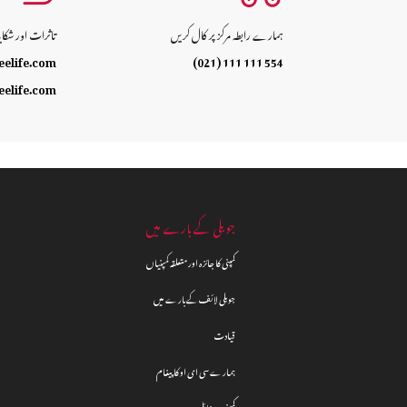
ہمارے رابطہ مرکز پر کال کریں
تاثرات اور شکا
eelife.com
(021) 111 111 554
eelife.com
جوبلی کے بارے میں
کمپنی کا جائزہ اور متعلقہ کمپنیاں
جوبلی لائف کے بارے میں
قیادت
ہمارے سی ای او کا پیغام
کمپنی پروفائل