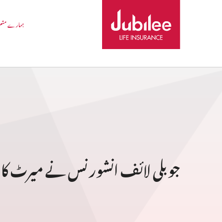
ہمارے متع
جوبلی لائف انشورنس نے میرٹ کا 