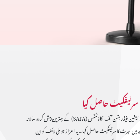
سرٹیفکیٹ حاصل کیا
جوبلی لائف انشورنس نے کولمبو، سری لنکا میں منعقدہ ساؤتھ ایشین فیڈریشن آف اکاؤنٹنٹس (SAFA) کے بہترین پیش کردہ سالانہ
نس کے زمرے میں میرٹ کا سرٹیفکیٹ حاصل کیا۔ یہ اعزاز جوبلی لائف کو بین