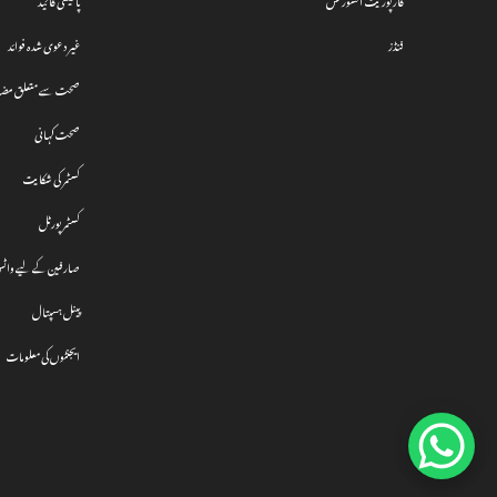
فنڈز
غیر دعوی شدہ فوائد
صحت سے متعلق مضا
صحت کہانی
کسٹمر کی شکایت
کسٹمر پورٹل
صارفین کے لیے واٹ
پینل ہسپتال
ایجنٹوں کی معلومات