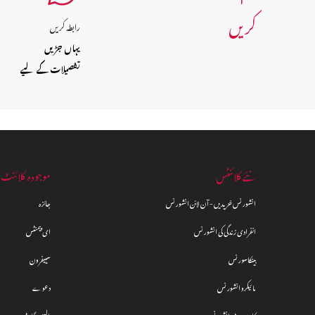
کریں
رابطہ کریں
یہاں جڑیں
تفصیلات کے لیے
نئے کلائنٹس
موجودہ کلائنٹ
انشورنس خریدیں - آن لائن انشورنس
جائزہ
انفرادی زندگی کی انشورنس
ای پیمنٹس
بینکاسورنس
سییفرون
مائیکرو انشورنس
دعوے
کارپوریٹ انشورنس
پالیسی گائیڈ