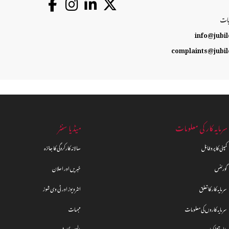
یات
info@jubil
complaints@jubil
سرمایہ کار کی معلومات
میڈیا سنٹر
کمپنی کا پروفائل
سالانہ کارکردگی کا جائزہ
گورننس
خبریں اور اعلان
سرمایہ کار کا تعلق
انٹرویوز اور ٹی وی شوز
سرمایہ کاروں کی معلومات
مہمات
مالی جھلکیاں
پالیسی گائیڈ