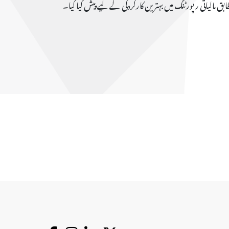
بق مالیاتی رپورٹنگ میں بہترین کارکردگی کے لیے پیش کیا گیا۔