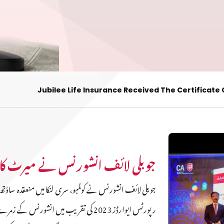
Jubilee Life Insurance Received The Certificate 
جوبلی لائف انشورنس نے میرٹ کا 
رپورٹس ایوارڈز 2023 کی تقریب میں انشور