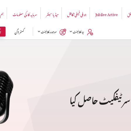
لق
Jubilee Active
جوبلی فیملی تکافل
میڈیا سینٹر
سرمایہ کارکی معلومات
ہم 
ل
نیا کلائینٹ
موجودہ کلائینٹ
کسٹمر لاگن
سرٹیفکیٹ حاصل کیا