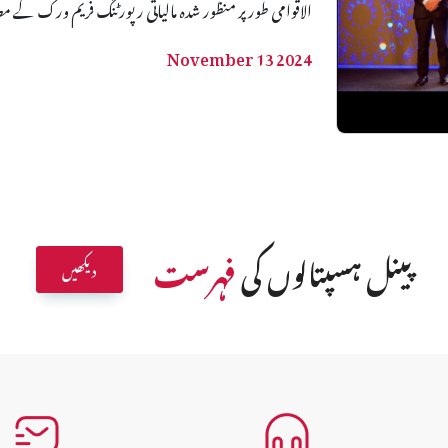
الاقوامی طور پر منظور شدہ مالیاتی رپورٹنگ فریم ورک کے مطا
November 13 2024
پینل ہسپتالوں کی
فہرست
دیکھیں