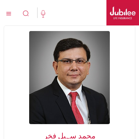
اردو
554 111 111 (021)
ابھی خریدیں
نئے کلائنٹس
موجودہ کلائنٹس
ہمارے متعلق
Jubilee Active
تکافل
محمد سہیل فخر