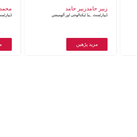
زبیر حامدزبیر حامد
محمد 
ڈیپارٹمنٹ ہیڈ ٹیکنالوجی اور آٹومیشن
ڈیپارٹم
مزید پڑھیں
م