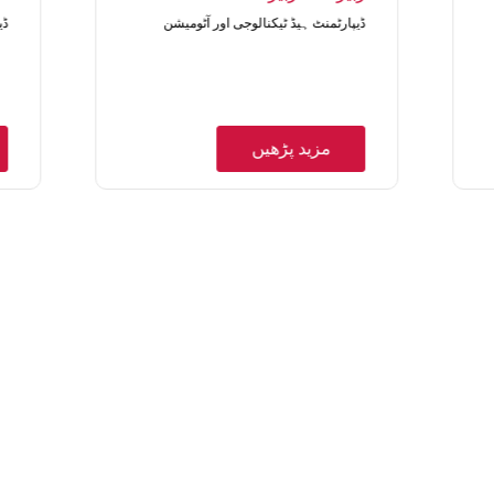
ڈیپارٹمنٹ ہیڈ ٹیکنالوجی اور آٹومیشن
ڈی
مزید پڑھیں