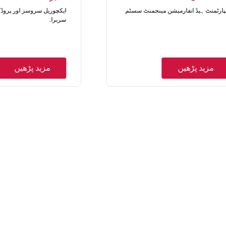
پارٹمنٹ ہیڈ انفارمیشن مینجمنٹ سسٹم
ایکچوریل سروسز اور پروڈ
سربراہ
مزید پڑھیں
مزید پڑھیں