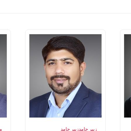
زبیر حامدزبیر حامد
م