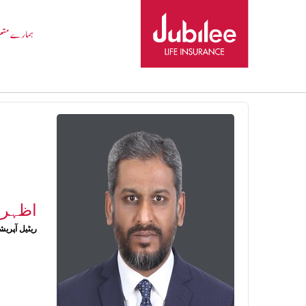
ہمارے متع
 Saghir
Leadership
About Us
اظہر 
ریٹیل آپریش