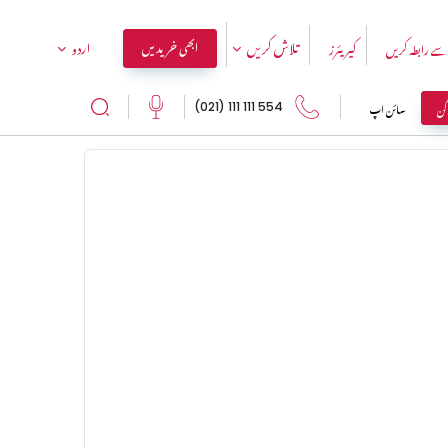
تلاش کریں
اردو
ابھی خریدیں
سے رابطہ کریں
کیریئرز
اگن
سائن اپ
554 111 111 (021)