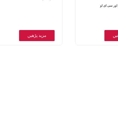
اور سی ای او
یں
مزید پڑھیں