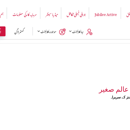
لق
Jubilee Active
جوبلی فیملی تکافل
میڈیا سینٹر
سرمایہ کارکی معلومات
ہم 
Azhar Alam
ل
نیا کلائینٹ
موجودہ کلائینٹ
کسٹمر لاگن
عالم صغیر
نز کے سربراہ