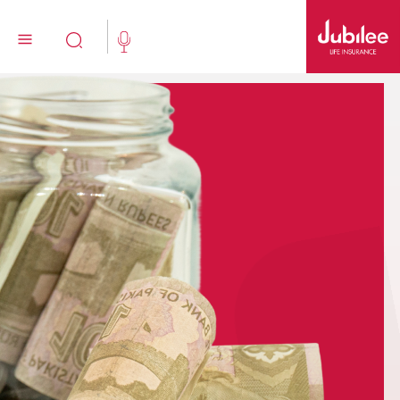
اردو
(021) 111 111 554
ابھی خریدیں۔
جوبلی فیملی تکافل
ہمارے متعلق
Jubilee Active
تکافل