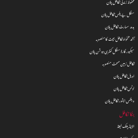
محفوظ زندگی تکافل پلان
سنگل پے پلس تکافل پلان
بدھ سمارٹ تکافل پلان
آٹھ تنخواہ تکافل بچت کا منصوبہ
سیکیور گارڈ سنگل کنٹری بیوشن پلان
تکافل زمین صحت منصوبہ
اوپل تکافل پلان
لوٹس تکافل پلان
ویلنس ایشور تکافل پلان
بنکا تکافل
الائیڈ بینک لمیٹڈ
بینک الفلاح