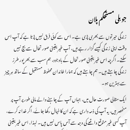
جوبلی مستحکم پلان
زندگی حیرتوں سے بھری پڑی ہے۔ اس سے کوئی فرق نہیں پڑتا ہے کہ آپ اس
وقت اپنی زندگی کیسے گزار رہے ہیں، آپ غیر یقینی صورتحال سے بچ نہیں
سکتے۔ اگرچہ اس غیر یقینی صورتحال کے باوجود، ہم سب سے بھرپور طرز
زندگی چاہتے ہیں۔ ہم چاہتے ہیں کہ ہمارا خاندان محفوظ مستقبل کے ساتھ ہر چیز
سے بہترین ہو۔
ایک مثالی صورت حال میں، جہاں آپ کے چاہنے والے مالی طور پر آپ پر
منحصر ہیں، یہ آپ کی ذمہ داری ہے کہ ان کا خیال رکھا جائے، اگر خدا نہ کرے،
آپ کسی غیر متوقع واقعے کی وجہ سے آس پاس نہیں ہیں۔ لہذا، اس غیر یقینی