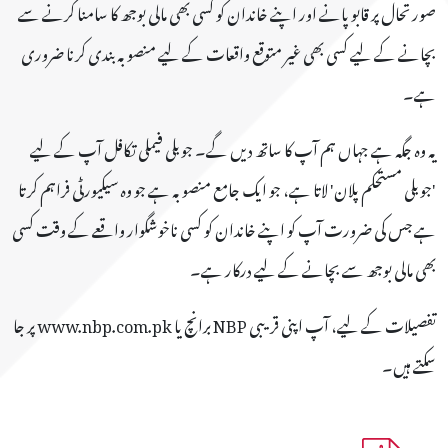
صورتحال پر قابو پانے اور اپنے خاندان کو کسی بھی مالی بوجھ کا سامنا کرنے سے
بچانے کے لیے کسی بھی غیر متوقع واقعات کے لیے منصوبہ بندی کرنا ضروری
ہے۔
یہ وہ جگہ ہے جہاں ہم آپ کا ساتھ دیں گے۔ جوبلی فیملی تکافل آپ کے لیے
'جوبلی مستحکم پلان' لاتا ہے، جو ایک جامع منصوبہ ہے جو وہ سیکیورٹی فراہم کرتا
ہے جس کی ضرورت آپ کو اپنے خاندان کو کسی ناخوشگوار واقعے کے وقت کسی
بھی مالی بوجھ سے بچانے کے لیے درکار ہے۔
تفصیلات کے لیے، آپ اپنی قریبی NBP برانچ یا www.nbp.com.pk پر جا
سکتے ہیں۔