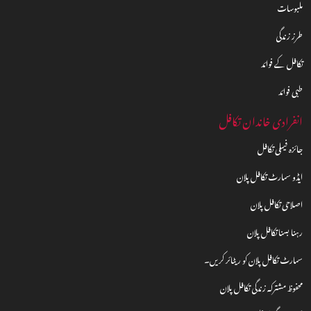
ملبوسات
طرز زندگی
تکافل کے فوائد
طبی فوائد
انفرادی خاندان تکافل
جائزہ فیملی تکافل
ایڈو سمارٹ تکافل پلان
اصلاحی تکافل پلان
رہنا بسنا تکافل پلان
سمارٹ تکافل پلان کو ریٹائر کریں۔
محفوظ مشترکہ زندگی تکافل پلان