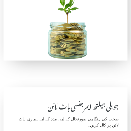
جوبلی ہیلتھ ایمرجنسی ہاٹ لائن
صحت کی ہنگامی صورتحال کے لیے، مدد کے لیے ہماری ہاٹ
لائن پر کال کریں۔