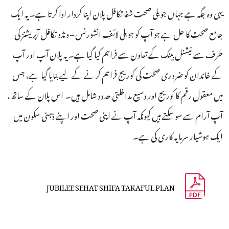
یہی وہ جگہ ہے جہاں جوبلی صحت شفا تکافل پلان اپنا کردار ادا کرتا ہے۔ یہ ایک
جامع صحت کا حل ہے جو آپ کو جوبلی لائف انشورنس – ونڈو تکافل آپریشنز کی
طرف سے نیشنل بینک کے تعاون سے فراہم کیا گیا ہے۔ یہ پلان آپ اور آپ
کے خاندان کو ضروری صحت کی کوریج فراہم کرنے کے لیے بنایا گیا ہے، جس
میں معقول رقم کا کوریج اور وسیع مداخلتی حدود شامل ہیں۔ اس پلان کے ساتھ،
آپ آرام سے سو سکتے ہیں کیونکہ آپ نے اپنی صحت اور اپنے ذہنی سکون میں
ایک ہوشیار سرمایہ کاری کی ہے۔
JUBILEE SEHAT SHIFA TAKAFUL PLAN