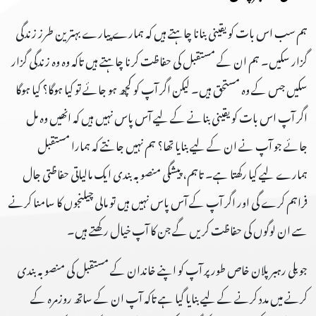
ہم سب اس بات کو یقینی بنانا چاہتے ہیں کہ ہمارے پیارے بہترین طرز زندگی
گزار سکیں۔ ہم ان کے مستقبل کی حفاظت کرنا چاہتے ہیں تاکہ وہ وہ زندگی گزار
سکیں جس کے وہ مستحق ہیں۔ لیکن اگر آپ کو کچھ ہو جائے تو کیا ہوگا؟ کیا ہوگا
اگر آپ اس بات کو یقینی بنانے کے لیے آس پاس نہیں ہیں کہ انھیں وہ مل
جائے جو آپ نے ان کے لیے بنایا تھا؟ ہم نہیں جانتے کہ ہمارا مستقبل
ہمارے لیے کیا رکھتا ہے۔ تاہم، پیشگی منصوبہ بندی ایک مالیاتی حفاظتی جال
فراہم کرے گی اور اگر آپ کے آس پاس نہیں ہیں تو مالی چیلنجوں کا سامنا کرنے
سے ان لوگوں کی حفاظت کریں گے جن کا آپ خیال رکھتے ہیں۔
جوبلی رہبر پلان خاص طور پر آپ کو اپنے خاندان کے مستقبل کی منصوبہ بندی
کرنے میں مدد کرنے کے لیے بنایا گیا ہے تاکہ آپ ان کے ساتھ روزمرہ کے