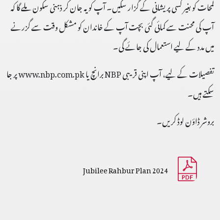
لمحات کو بغیر کسی پریشانی کے گزار سکیں۔ آپ کو یہ جان کر ذہنی سکون ملے گا کہ
آپ کی محنت سے کمائی گئی بچت آپ کے خاندان کو مشکل وقت سے گزرنے
میں مدد کے لیے استعمال کی جائے گی۔
تفصیلات کے لیے، آپ اپنی قریبی NBP برانچ یا www.nbp.com.pk پر جا
سکتے ہیں۔
بروشر ڈاؤن لوڈ کریں۔
Jubilee Rahbur Plan 2024