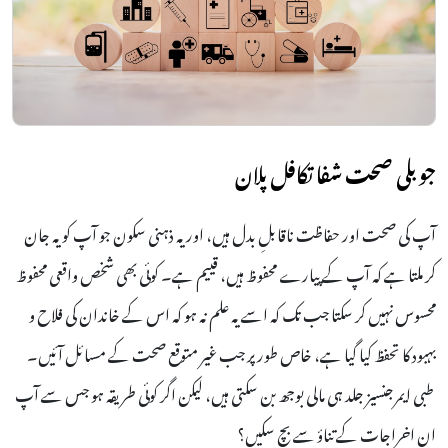
جوبلی صحت شفا تکافل پلان
آپ کی صحت اور حفاظت ناقابلِ بدل ہیں، اور یہ ذہنی سکون جو آپ کو یہ جان
کر ملتا ہے کہ آپ کے پیارے محفوظ ہیں، قییم ہے۔ کوئی بھی شخص واقعی محفوظ
محسوس نہیں کر سکتا جب تک کہ اسے یہ علم نہ ہو کہ اس کے خاندان کی فلاح و
بہبود کا تحفظ کیا گیا ہے، خاص طور پر جب غیر متوقع صحت کے مسائل آئیں۔
طبی ایمرجنسیز جلد ہی مالی بوجھ بن سکتی ہیں، لیکن اگر کوئی طریقہ ہو جس سے آپ
ان اخراجات کے تناؤ سے بچ سکیں؟