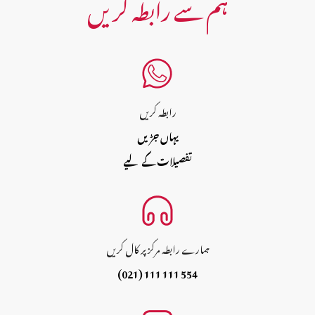
ہم سے رابطہ کریں
رابطہ کریں
یہاں جڑیں
تفصیلات کے لیے
ہمارے رابطہ مرکز پر کال کریں
(021) 111 111 554