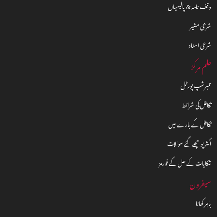
وقف نامہ & پالیسیاں
شرعی مشیر
شرعی اسناد
علم مرکز
ممبرشپ پورٹل
تکافل کی شرائط
تکافل کے بارے میں
اکثر پوچھے گئے سوالات
شکایات کے حل کے فورمز
سیفرون
باہر کھانا