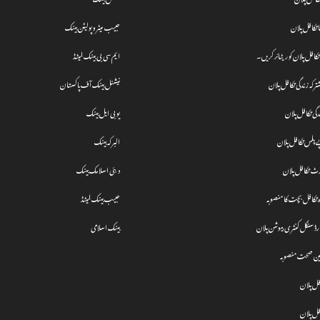
 تکافل پلان
حبیب میٹروپولیٹن بینک
افل پلان کو ریٹائر کریں۔
ایم سی بی بینک لمیٹڈ
رکہ زندگی تکافل پلان
نیشنل بینک آف پاکستان
دگی تکافل پلان
یو بی ایل بینک
پلس تکافل پلان
البرکہ بینک
رٹ تکافل پلان
دبئی اسلامک بینک
ہ تکافل بچت کا منصوبہ
حبیب بینک لمیٹڈ
ارڈ سنگل کنٹری بیوشن پلان
بینک اسلامی
مین صحت منصوبہ
فل پلان
فل پلان