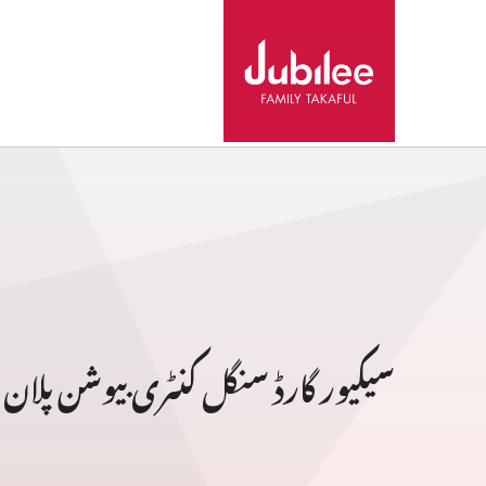
سیکیور گارڈ سنگل کنٹری بیوشن پلان