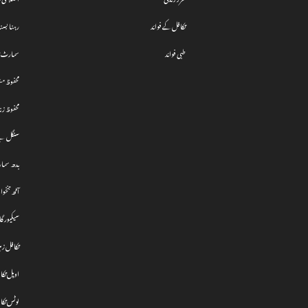
تکافل کے فوائد
رہنا بسنا
طبی فوائد
سمارٹ تک
محفوظ مشت
محفوظ زن
سنگل پے 
بدھ سما
آٹھ تنخوا
سیکیور گ
تکافل ز
اوپل تکا
لوٹس تکا