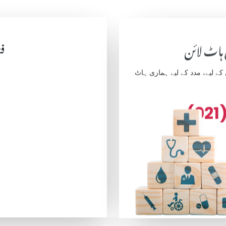
فن
 ہاٹ لائن
 لیے، مدد کے لیے ہماری ہاٹ
(021)