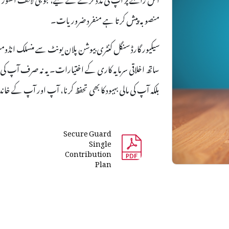
منصوبہ پیش کرتا ہے منفرد ضروریات۔
سیکیور گارڈ سنگل کنٹری بیوشن پلان یونٹ سے منسلک انڈو
ساتھ اخلاقی سرمایہ کاری کے اختیارات۔ یہ نہ صرف آپ کی 
بلکہ آپ کی مالی بہبود کا بھی تحفظ کرنا، آپ اور آپ کے خان
Secure Guard
Single
Contribution
Plan