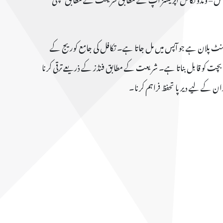
منٹ پلان ہے جو آپس میں مل جاتا ہے۔ تکافل کی جامع کوریج کے
بچت کو قابل بناتا ہے۔ شریعت کے مطابق فنڈز کے ذریعے ترقی کرنا
دان کے لیے دیرپا تحفظ فراہم کرنا۔