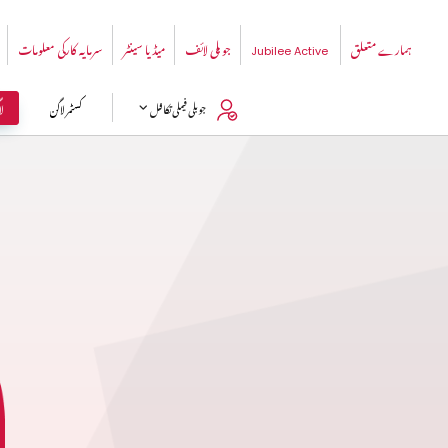
ہمارے متعلق
جوبلی لائف
میڈیا سینٹر
سرمایہ کارکی معلومات
Jubilee Active
ل
جوبلی فیملی تکافل
کسٹمر لاگن