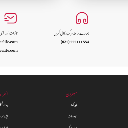
ہمارے رابطہ مرکز پر کال کریں
تاثرات اور شکا
eelife.com
(021) 111 111 554
eelife.com
سیفرون
انفراد
باہر کھانا
جائزہ فیم
ملبوسات
ایڈو سما
طرز زندگی
اصلاحی ت