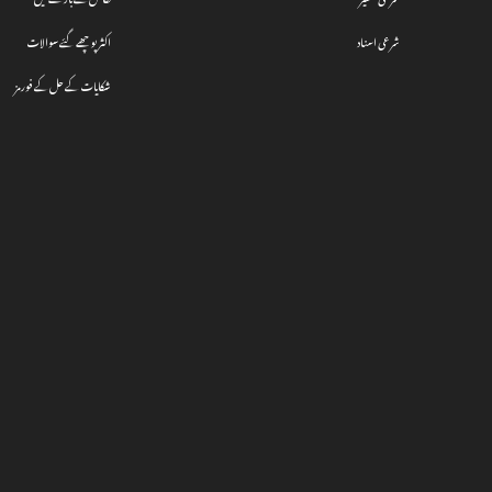
شرعی اسناد
اکثر پوچھے گئے سوالات
شکایات کے حل کے فورمز