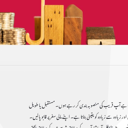
اہے آپ قریب کی منصوبہ بندی کر رہے ہوں۔ مستقبل یا طویل
 زیادہ سے زیادہ کو یقینی بناتا ہے۔ اپنے مالی سفر پر قابو پالیں۔
نس – ونڈو تکافل آپریشنز آپ کے مطابق شریعت کے مطابق بچتی