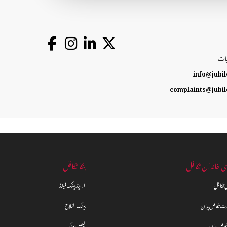
یات
info@jubil
complaints@jubil
ی خاندان تکافل
بنکا تکافل
لی تکافل
الائیڈ بینک لمیٹڈ
رٹ تکافل پلان
بینک الفلاح
کافل پلان
فیصل بینک