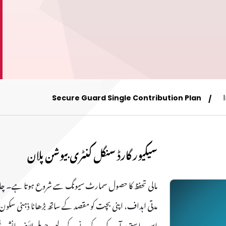
Secure Guard Single Contribution Plan
سیکیور گارڈ سنگل کنٹری بیوشن پلان
مالی تحفظ کا حصول سمارٹ سیونگ سے شروع ہوتا ہے۔ چ
مدتی اہداف، اپنی بچت کو مقصد کے ساتھ بڑھانا ذہنی سکون اور
اس راستے پر آپ کی مدد کرنے کے لیے، جوبلی لائف انشور