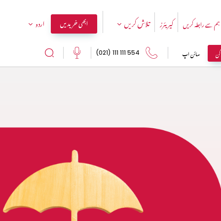
تلاش کریں
اردو
ابھی خریدیں
ہم سے رابطہ کریں
کیریئرز
اگن
سائن اپ
554 111 111 (021)