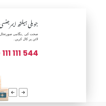
جوبلی ہیلتھ ایمرجنسی
صحت کی ہنگامی صورتحال کے
لائن پر کال کریں۔
 111 111 544