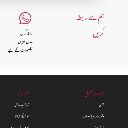
ہم سے رابطہ
کریں
رابطہ کریں
یہاں جڑیں
تفصیلات کے لیے
شریعت تعمیل
علم مرکز
فتویٰ
ممبرشپ پورٹل
وقف نامہ & پالیسیاں
تکافل کی شرائط
شرعی مشیر
تکافل کے بارے میں