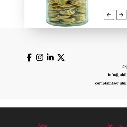
یات
info@jubil
complaints@jubil
ی خاندان تکافل
بنکا تکافل