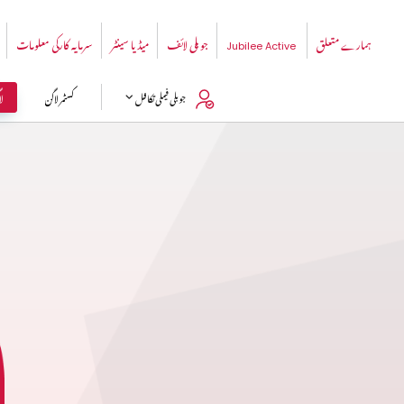
ہمارے متعلق
جوبلی لائف
میڈیا سینٹر
سرمایہ کارکی معلومات
Jubilee Active
ل
جوبلی فیملی تکافل
کسٹمر لاگن