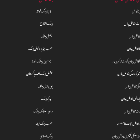
لی تکافل
الائیڈ بینک لمیٹڈ
رٹ تکافل پلان
بینک الفلاح
کافل پلان
فیصل بینک
 تکافل پلان
حبیب میٹروپولیٹن بینک
افل پلان کو ریٹائر کریں۔
ایم سی بی بینک لمیٹڈ
رکہ زندگی تکافل پلان
نیشنل بینک آف پاکستان
دگی تکافل پلان
یو بی ایل بینک
پلس تکافل پلان
البرکہ بینک
رٹ تکافل پلان
دبئی اسلامک بینک
ہ تکافل بچت کا منصوبہ
حبیب بینک لمیٹڈ
ارڈ سنگل کنٹری بیوشن پلان
بینک اسلامی