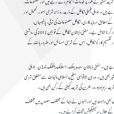
 شریعہ مشیر کے طور پر خدمات انجام دے رہے ہیں اور مصنوعات،
ے ہیں۔ جوبلی فیملی تکافل کے ذریعہ روزانہ شرعی امور، تعمیل اور
 مطابق سرمایہ کاری، تکافل مصنوعات کی ترقی، پالیسیاں،
دستورالعمل اور اس کے تمام شرعی دستاویزات کا مسودہ تیار کرنا شامل ہے۔ مفتی ذیشان تکافل کے قوانین 2012 کی روشنی
نگ اور تقسیم کار کو تکافل، اس کے شرعی مسائل اور ضروریات کے
 رہے ہیں۔ مفتی ذیشان سندھ بینک-اسلامک بینکنگ ڈویژن، جوبلی
کے شریعہ مشیر بھی ہیں۔ وہ بین الاقوامی سطح پر اسلامی مالیات سے متعلق شرعی
ریعہ ریویو بیورو، بحرین کی شریعہ کمیٹی کے رکن بھی ہیں۔
 بھی وابستہ ہیں اور انہوں نے دنیا کے مختلف حصوں میں مختلف
ں کے حلال سرٹیفیکیشن آڈٹ کرائے ہیں۔