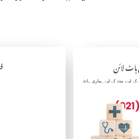
فن
 ہاٹ لائن
 لیے، مدد کے لیے ہماری ہاٹ
(021)