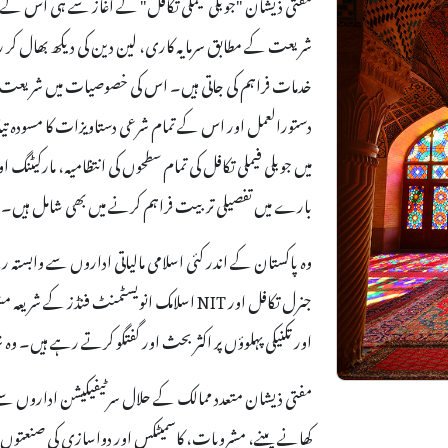
مفتی ذیشان "جوبلی فیملی تکافل" کے آغاز سے ہی اس کے
شریعت کے مطابق سرمایہ کاری، لین دین کی دیکھ بھال کر رہ
خدمات فراہم کی جاتی ہیں۔ اس کی خصوصیات میں شریعت کے
میں جوبلی فیملی تکافل کی تمام سطحوں کی انتظامیہ، مارکیٹ
بارے میں تفصیلی تربیت فراہم کرنے میں بھی شامل ہیں۔
وہ پاکستان کے اندر کئی اسلامی مالیاتی اداروں سے وابستہ
جنرل تکافل اور NIT اسلامک انویسٹمنٹ فنڈز 
اور تکنیکی پہلوؤں پر اکثر بحث اور گفتگو کرتے رہے ہیں۔ وہ ش
مفتی ذیشان متعدد ممالک کے حلال سرٹیفیکیشن اداروں سے
کھانے پینے، مشروبات، کاسمیٹکس اور دواسازی کی صنعتو