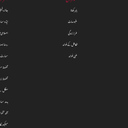
باہر کھانا
جائزہ فیم
ملبوسات
ایڈو سما
طرز زندگی
اصلاحی ت
تکافل کے فوائد
رہنا بسنا
طبی فوائد
سمارٹ تک
محفوظ مشت
محفوظ زن
سنگل پے 
بدھ سما
آٹھ تنخوا
سیکیور گ