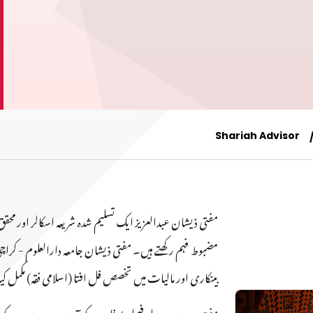
Shariah Advisor
مفتی ذیشان عبدالعزیز ایک تسلیم شدہ شریعہ اسکالر اور محقق 
مضبوط فہم رکھتے ہیں۔ مفتی ذیشان جامعہ دارالعلوم - کر
بینکاری اور مالیات میں تخصص فل افتا (اسلامی فقہ) مکمل کی