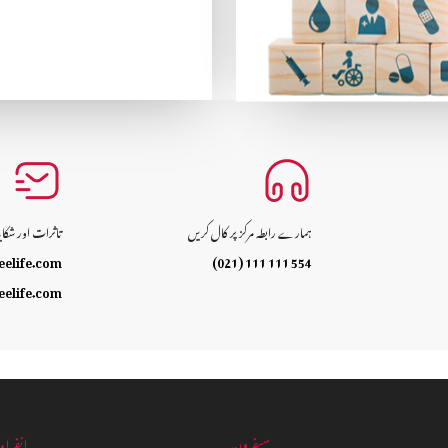
ہمارے رابطہ مرکز پر کال کریں
تاثرات اور شکا
eelife.com
(021) 111 111 554
eelife.com
سیفرون
انفراد