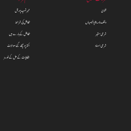
فتویٰ
ممبرشپ پورٹل
وقف نامہ & پالیسیاں
تکافل کی شرائط
شرعی مشیر
تکافل کے بارے میں
شرعی اسناد
اکثر پوچھے گئے سوالات
شکایات کے حل کے فورمز