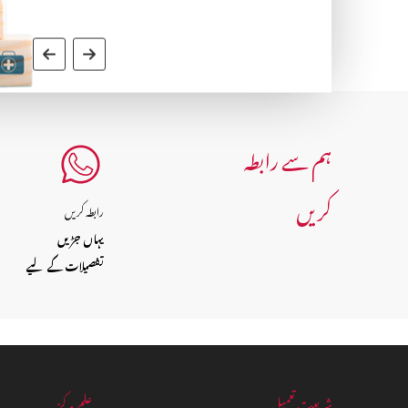
ہم سے رابطہ
کریں
رابطہ کریں
یہاں جڑیں
تفصیلات کے لیے
شریعت تعمیل
علم مرکز