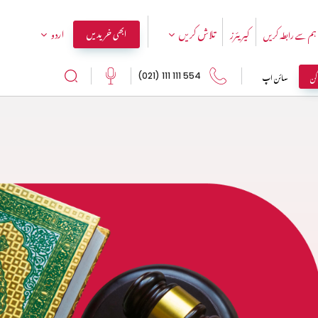
تلاش کریں
اردو
ابھی خریدیں
ہم سے رابطہ کریں
کیریئرز
اگن
سائن اپ
554 111 111 (021)